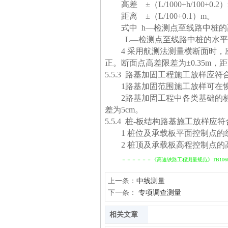
高差
±
（
L/1000+h/100+0.2
）
距离
±
（
L/100+0.1
）
m
。
式中
h—
检测点至线路中桩的
L—
检测点至线路中桩的水平
4
采用航测法测量横断面时，
正。断面点高差限差为
±
0.35m
，距
5.5.3
路基加固工程施工放样应符
1
路基加固范围施工放样可在
2
路基加固工程中各类基础的
差为
5cm
。
5.5.4
桩
-
板结构路基施工放样应符
1
桩位及承载板平面控制点的
2
桩顶及承载板高程控制点的
－－－－－－《高速铁路工程测量规范》TB1060
上一条：
中线测量
下一条：
专项调查测量
相关文章