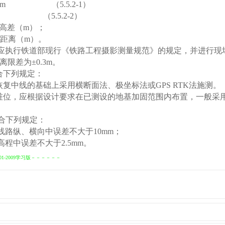
m
（
5.5.2
-1
）
（
5.5.2
-2
）
高差（
m
）；
距离（
m
）。
应执行铁道部现行《铁路工程摄影测量规范》的规定，并进行现
离限差为
±
0.3m
。
合下列规定：
恢复中线的基础上采用横断面法、极坐标法或
GPS RTK
法施测。
桩位，应根据设计要求在已测设的地基加固范围内布置，一般采
合下列规定：
线路纵、横向中误差不大于
10mm
；
高程中误差不大于
2.5mm
。
1-2009学习版－－－－－－