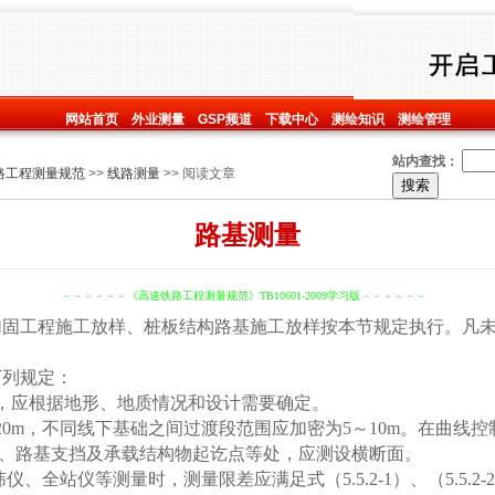
网站首页
外业测量
GSP频道
下载中心
测绘知识
测绘管理
站内查找：
路工程测量规范
>>
线路测量
>> 阅读文章
路基测量
－－－－－－《高速铁路工程测量规范》TB10601-2009学习版－－－－－－
加固工程施工放样、桩板结构路基施工放样按本节规定执行。凡
下列规定：
，应根据地形、地质情况和设计需要确定。
20m
，不同线下基础之间过渡段范围应加密为
5
～
10m
。在曲线控
、路基支挡及承载结构物起讫点等处，应测设横断面。
纬仪、全站仪等测量时，测量限差应满足式（
5.5.2
-1
）、（
5.5.2-2