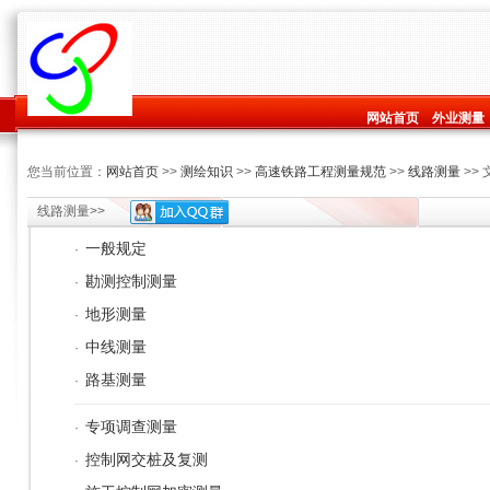
网站首页
外业测量
您当前位置：
网站首页
>>
测绘知识
>>
高速铁路工程测量规范
>>
线路测量
>>
线路测量>>
一般规定
·
勘测控制测量
·
地形测量
·
中线测量
·
路基测量
·
专项调查测量
·
控制网交桩及复测
·