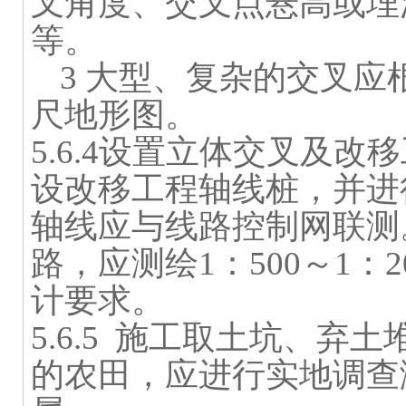
叉角度、交叉点悬高或埋
等。
3
大型、复杂的交叉应
尺地形图。
5.6.4
设置立体交叉及改移
设改移工程轴线桩，并进
轴线应与线路控制网联测
路，应测绘
1
：
500
～
1
：
2
计要求。
5.6.5
施工取土坑、弃土
的农田，应进行实地调查