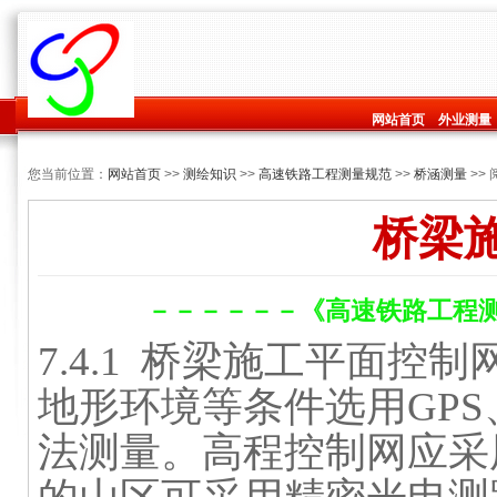
网站首页
外业测量
您当前位置：
网站首页
>>
测绘知识
>>
高速铁路工程测量规范
>>
桥涵测量
>>
桥梁
－－－－－－《高速铁路工程测量规
7.4.1
桥梁施工平面控制
地形环境等条件选用
GPS
法测量。高程控制网应采