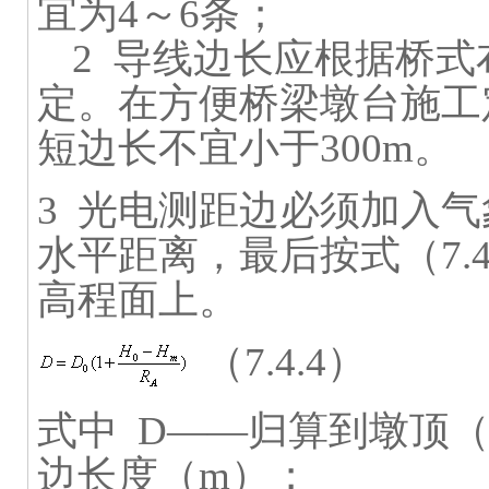
宜为
4
～
6
条；
2
导线边长应根据桥式
定。在方便桥梁墩台施工
短边长不宜小于
300m
。
3
光电测距边必须加入气
水平距离，最后按式（
7.
高程面上。
（
7.4.4
）
式中
D
——
归算到墩顶
边长度（
m
）；