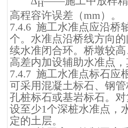
Δ
——
施工中放样
H
高程容许误差（
mm
）。
7.4.6
施工水准点应沿桥
个。水准点沿桥线方向的
续水准闭合环。桥墩较高
高差内加设辅助水准点，
7.4.7
施工水准点标石应
可采用混凝土标石、钢管
孔桩标石或基岩标石。对
设至少
1
个深桩水准点，
定的土层。