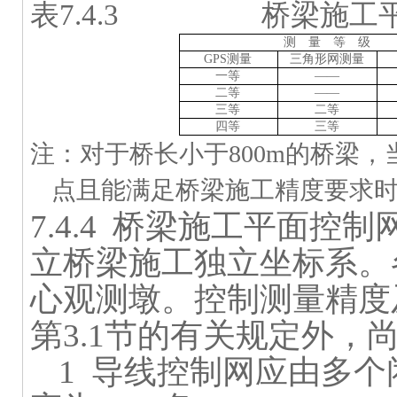
表
7.4.3
桥梁施工
测 量 等 级
GPS
测量
三角形网测量
一等
——
二等
——
三等
二等
四等
三等
注：对于桥长小于
800m
的桥梁，
点且能满足桥梁施工精度要求
7.4.4
桥梁施工平面控制
立桥梁施工独立坐标系。
心观测墩。控制测量精度
第
3.1
节的有关规定外，
1
导线控制网应由多个