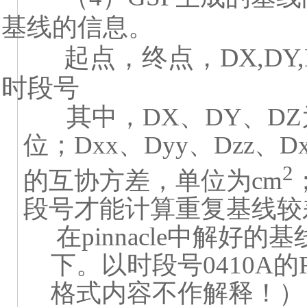
基线的信息。
起点，终点，DX,DY,DZ,D
时段号
其中，DX
、
DY
、
DZ
位；
Dxx
、
Dyy
、
Dzz
、
D
2
的互协方差，单位为
cm
段号才能计算重复基线较
在
pinnacle
中解好的基
下。以时段号
0410A
的
格式内容不作解释！）