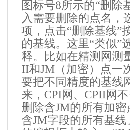
图标号
8
所示的“删除
入需要删除的点名，选
项，点击“删除基线”
的基线。这里“类似”
释。比如在精测网测
II
和
JM
（加密）点一
要把不同精度的基线
来，
CPI
网、
CPII
网不
删除含
JM
的所有加密
含
JM
字段的所有基线