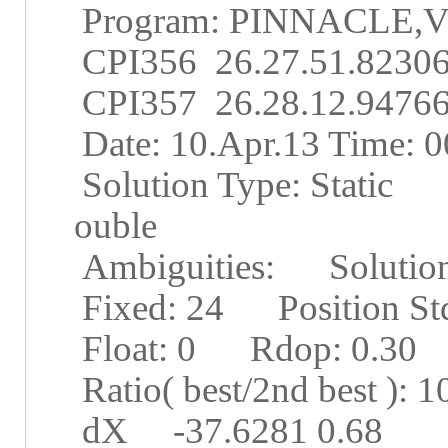
Program: PINNACLE,
CPI356
26.27.51.8230
CPI357
26.28.12.9476
Date: 10.Apr.13 Time: 0
Solution Type: Static
ouble
Ambiguities:
Solutio
Fixed: 24
Position S
Float: 0
Rdop: 0.30
Ratio( best/2nd best ): 1
dX
-37.6281 0.68