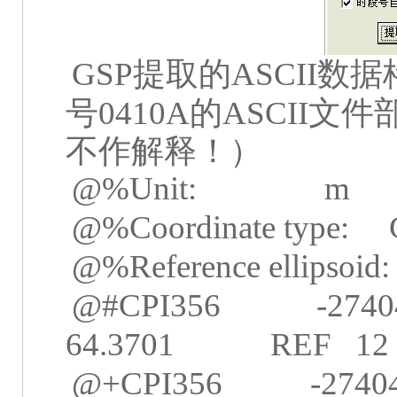
GSP
提取的
ASCII
数据
号
0410A
的
ASCII
文件
不作解释！）
@%Unit:
m
@%Coordinate type:
@%Reference ellipsoid
@#CPI356
-2740
64.3701
REF
12
@+CPI356
-2740