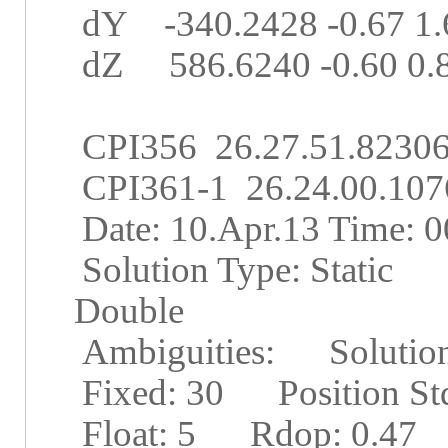
dY
-340.2428 -0.67 1
dZ
586.6240 -0.60 0.
CPI356
26.27.51.8230
CPI361-1
26.24.00.10
Date: 10.Apr.13 Time: 0
Solution Type: Static
Double
Ambiguities:
Solutio
Fixed: 30
Position S
Float: 5
Rdop: 0.47