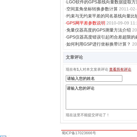
·
LGO软件的GPS基线向量数据提取方
·
空间直角坐标转换参数计算
2011-02-
·
约束与无约束平差的同名基线向量比
·
GPS网平差参数说明
2010-09-09 11:
·
免量仪器高度的GPS测量方法介绍
20
·
GPS仪器高度错误引起闭合差超限的
·
如何利用GSP进行坐标换带计算？
20
文章评论
现在有
1
人对本文发表评论
查看所有评论
现在这里不能提交评论了！
蜀ICP备17023666号