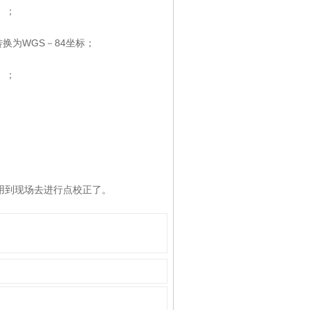
）；
；
换为WGS－84坐标；
）；
用到现场去进行点校正了。