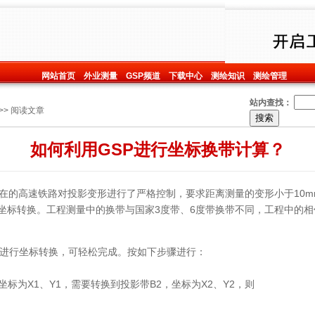
网站首页
外业测量
GSP频道
下载中心
测绘知识
测绘管理
站内查找：
>> 阅读文章
如何利用GSP进行坐标换带计算？
的高速铁路对投影变形进行了严格控制，要求距离测量的变形小于10mm
坐标转换。工程测量中的换带与国家3度带、6度带换带不同，工程中的
进行坐标转换，可轻松完成。按如下步骤进行：
标为X1、Y1，需要转换到投影带B2，坐标为X2、Y2，则
；