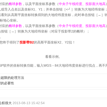
对应的
椭球参数
，以及平面坐标系参数（
中央子午线经度、投影面大地高
或导入点名以及坐标X1、Y1；并单击按钮［<┛］转换为大地经纬坐标
以看到从高斯平面坐标转换得到的大地经纬度坐标，此时单击按钮［←］转
标地心坐标。
对应的
椭球参数
，以及平面坐标系参数（
中央子午线经度、投影面大地高
击按钮［→］转换为大地经纬坐标（对应于投影带2的椭球）；
。
您终于得到了
投影带B2
的高斯平面坐标X2、Y2拉！
看看示例。
SP软件的坐标转换功能，输入WGS－84大地经纬度坐标进行找点，再不
差超限的处理方法
理的必要性
位权很大
2013-08-13 15:42:54