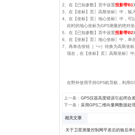
2、在【已知参数】页中设置
投影带B1
3、在【坐标】页〖高斯坐标〗中，输入
4、在【坐标】页〖地心坐标〗中，可
此时的地心坐标为GPS测量的绝对坐
5、在【已知参数】页中设置
投影带B2
6、在【坐标】页〖地心坐标〗中，单
7、再单击按钮［┕>］转换为高斯坐标
现在，在【坐标】页〖高斯坐标〗中
在野外使用手持GPS机导航，利用G
上一条：
GPS仪器高度错误引起闭合
下一条：
采用GPS二维向量网数据处
相关文章
·
关于卫星测量控制网平差后的验后单