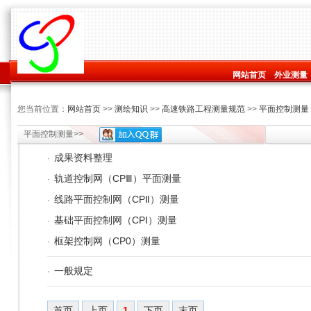
网站首页
外业测量
您当前位置：
网站首页
>>
测绘知识
>>
高速铁路工程测量规范
>>
平面控制测量
平面控制测量>>
成果资料整理
·
轨道控制网（CPⅢ）平面测量
·
线路平面控制网（CPⅡ）测量
·
基础平面控制网（CPⅠ）测量
·
框架控制网（CP0）测量
·
一般规定
·
首页
上页
1
下页
末页