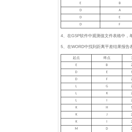
E
B
D
A
D
E
D
F
4、在GSP软件中观测值文件表格中，
5、在WORD中找到距离平差结果报
起点
终点
E
B
D
E
D
F
L
G
L
K
L
I
K
H
K
J
K
I
M
D