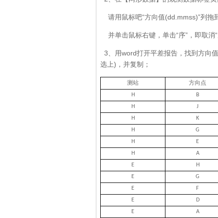
请用鼠标吧“方向值(dd.mmss)”列
并单击鼠标右键，单击“序”，即取消“
3、用word打开平差报告，找到方
选上)，并复制；
测站
方向点
H
B
H
J
H
K
H
G
H
E
H
A
E
H
E
G
E
F
E
D
E
A