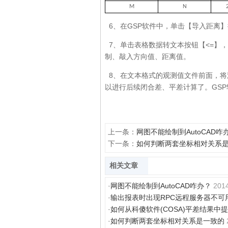
M
N
6、在GSP软件中，单击【导入距离
7、单击表格数据转文本按钮【<=】
制、敲入方向值、距离值。
8、在文本格式的观测值文件前面，将观
以进行后续闭合差、平差计算了。GS
上一条：
网图不能绘制到AutoCAD咋
下一条：
如何判断两套坐标相对关系
相关文章
·
网图不能绘制到AutoCAD咋办？
2014
·
输出报表时出现RPC远程服务器不可
·
如何从科傻软件(COSA)平差结果中
·
如何判断两套坐标相对关系是一致的