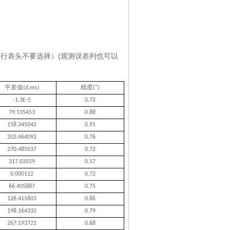
行表头不要选择）(观测误差列也可以
平差值
精度
(d.ms)
(")
-1.3E-5
0.72
79.135453
0.88
158.345042
0.91
203.464092
0.76
270.485037
0.72
317.03559
0.57
0.000112
0.72
66.405887
0.75
126.415603
0.86
198.164332
0.79
267.193721
0.68