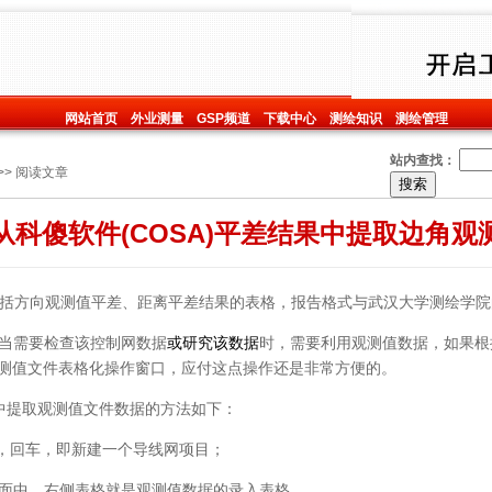
网站首页
外业测量
GSP频道
下载中心
测绘知识
测绘管理
站内查找：
>> 阅读文章
从科傻软件(COSA)平差结果中提取边角观
括方向观测值平差、距离平差结果的表格，报告格式与武汉大学测绘学院的
当需要检查该控制网数据
或研究该数据
时，需要利用观测值数据，如果根
观测值文件表格化操作窗口，应付这点操作还是非常方便的。
告中提取观测值文件数据的方法如下：
”，回车，即新建一个导线网项目；
面中，右侧表格就是观测值数据的录入表格，