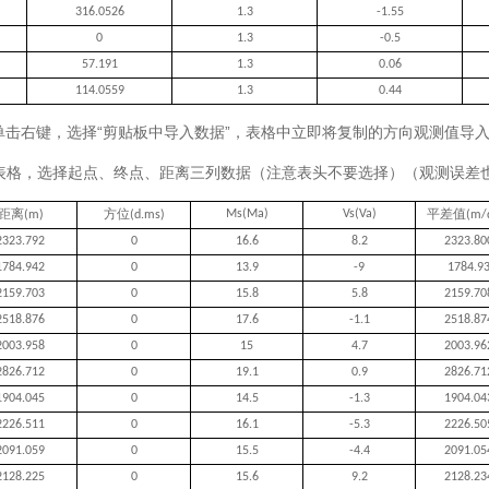
316.0526
1.3
-1.55
0
1.3
-0.5
57.191
1.3
0.06
114.0559
1.3
0.44
单击右键，选择“剪贴板中导入数据”，表格中立即将复制的方向观测值导
告表格，选择起点、终点、距离三列数据（注意表头不要选择）（观测误差
距离
方位
平差值
Ms(Ma)
Vs(Va)
(m)
(d.ms)
(m/
2323.792
0
16.6
8.2
2323.80
1784.942
0
13.9
-9
1784.9
2159.703
0
15.8
5.8
2159.70
2518.876
0
17.6
-1.1
2518.87
2003.958
0
15
4.7
2003.96
2826.712
0
19.1
0.9
2826.71
1904.045
0
14.5
-1.3
1904.04
2226.511
0
16.1
-5.3
2226.50
2091.059
0
15.5
-4.4
2091.05
2128.225
0
15.6
9.2
2128.23