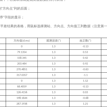
拖到“方向点”列的后面；
序”字段的显示；
向值平差结果的表格，用鼠标选择测站、方向点、方向值三列数据（注意第一
方向值
观测误差
改正数
(d.ms)
(")
(")
0
1.3
-0.13
79.1354
1.3
0.53
158.345
1.3
0.42
203.464
1.3
0.92
270.4851
1.3
-0.63
317.0357
1.3
-1.1
0
1.3
1.12
66.4059
1.3
-0.13
126.4156
1.3
0.03
198.1644
1.3
-0.68
267.1936
1.3
1.21